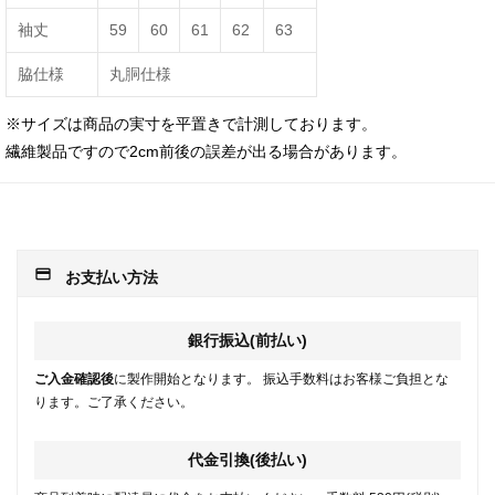
袖丈
59
60
61
62
63
脇仕様
丸胴仕様
※サイズは商品の実寸を平置きで計測しております。
繊維製品ですので2cm前後の誤差が出る場合があります。
payment
お支払い方法
銀行振込(前払い)
ご入金確認後
に製作開始となります。 振込手数料はお客様ご負担とな
ります。ご了承ください。
代金引換(後払い)