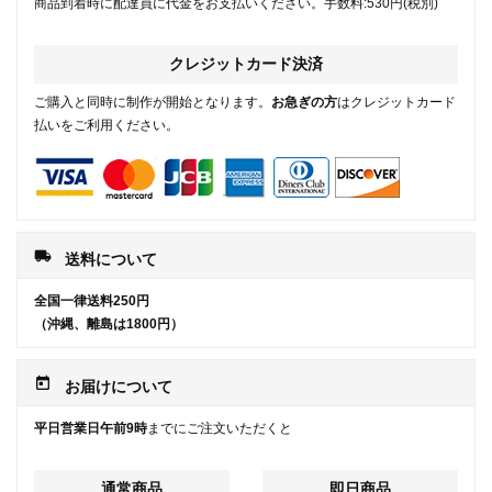
商品到着時に配達員に代金をお支払いください。手数料:530円(税別)
クレジットカード決済
ご購入と同時に制作が開始となります。
お急ぎの方
はクレジットカード
払いをご利用ください。
local_shipping
送料について
全国一律送料250円
（沖縄、離島は1800円）
today
お届けについて
平日営業日午前9時
までにご注文いただくと
通常商品
即日商品